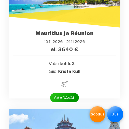
Mauritius ja Réunion
10.11.2026 - 21.11.2026
al. 3640
€
Vabu kohti:
2
Giid:
Krista Kull
SAADAVAL
Soodus
Uus