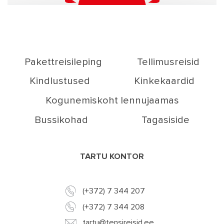
Pakettreisileping
Tellimusreisid
Kindlustused
Kinkekaardid
Kogunemiskoht lennujaamas
Bussikohad
Tagasiside
TARTU KONTOR
(+372) 7 344 207
(+372) 7 344 208
tartu@tensireisid.ee