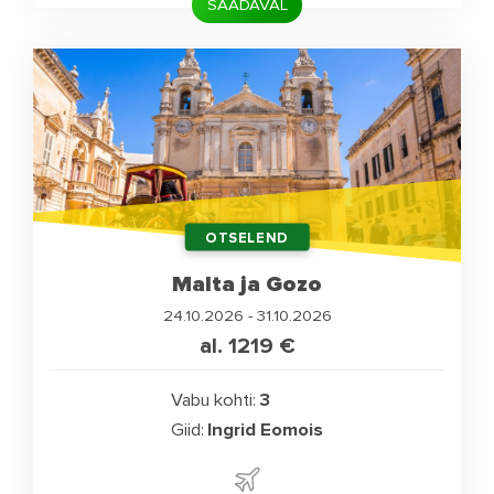
SAADAVAL
OTSELEND
Malta ja Gozo
24.10.2026 - 31.10.2026
al. 1219
€
Vabu kohti:
3
Giid:
Ingrid Eomois