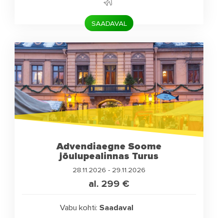
SAADAVAL
Advendiaegne Soome
jõulupealinnas Turus
28.11.2026 - 29.11.2026
al. 299
€
Vabu kohti:
Saadaval