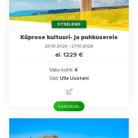
OTSELEND
Küprose kultuuri- ja puhkusereis
20.10.2026 - 27.10.2026
al. 1229
€
Vabu kohti:
4
Giid:
Ulla Uustani
SAADAVAL