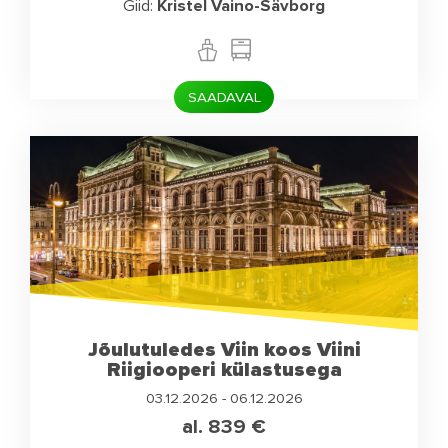
Giid:
Kristel Vaino-Sävborg
SAADAVAL
Jõulutuledes Viin koos Viini
Riigiooperi külastusega
03.12.2026 - 06.12.2026
al. 839
€