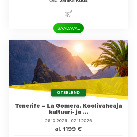
Giid:
Janika Kuus
SAADAVAL
OTSELEND
Tenerife – La Gomera. Koolivaheaja
kultuuri- ja ...
26.10.2026 - 02.11.2026
al. 1199
€