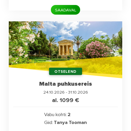
SAADAVAL
OTSELEND
Malta puhkusereis
24.10.2026 - 31.10.2026
al. 1099
€
Vabu kohti:
2
Giid:
Tanya Tooman