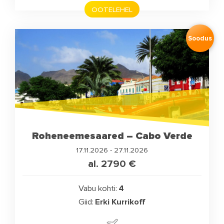
OOTELEHEL
Soodus
Roheneemesaared – Cabo Verde
17.11.2026 - 27.11.2026
al. 2790
€
Vabu kohti:
4
Giid:
Erki Kurrikoff