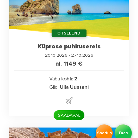
OTSELEND
Küprose puhkusereis
20.10.2026 - 27.10.2026
al. 1149
€
Vabu kohti:
2
Giid:
Ulla Uustani
SAADAVAL
Soodus
Taas