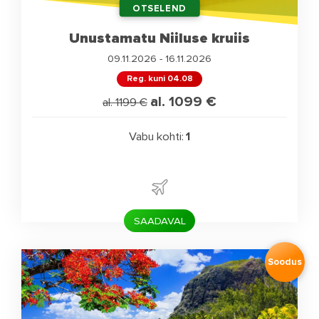
OTSELEND
Unustamatu Niiluse kruiis
09.11.2026 - 16.11.2026
Reg. kuni 04.08
al. 1099
€
al. 1199
€
Vabu kohti:
1
SAADAVAL
Soodus