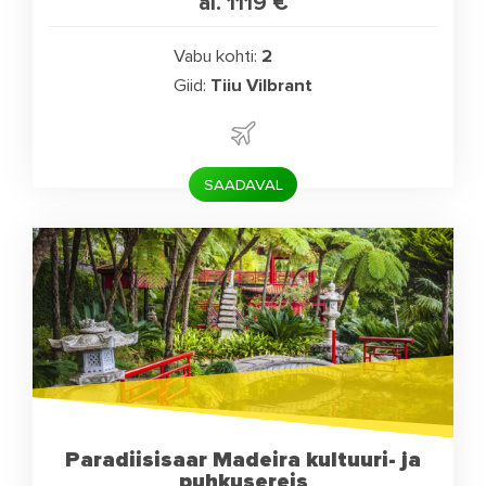
al. 1119
€
Vabu kohti:
2
Giid:
Tiiu Vilbrant
SAADAVAL
Paradiisisaar Madeira kultuuri- ja
puhkusereis