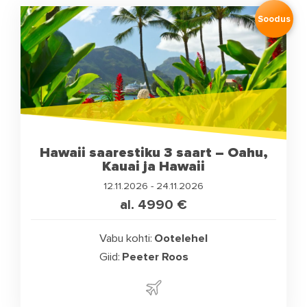
Soodus
Hawaii saarestiku 3 saart – Oahu,
Kauai ja Hawaii
12.11.2026 - 24.11.2026
al. 4990
€
Vabu kohti:
Ootelehel
Giid:
Peeter Roos