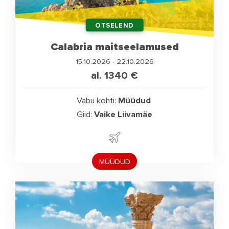
OTSELEND
Calabria maitseelamused
15.10.2026 - 22.10.2026
al. 1340
€
Vabu kohti:
Müüdud
Giid:
Vaike Liivamäe
MÜÜDUD