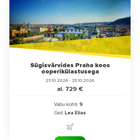
Sügisvärvides Praha koos
ooperikülastusega
23.10.2026 - 25.10.2026
al. 729
€
Vabu kohti:
9
Giid:
Lea Elias