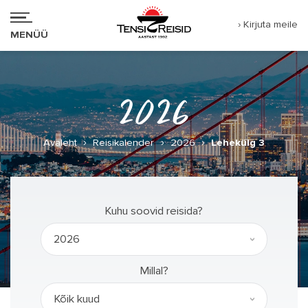
› Kirjuta meile
MENÜÜ
2026
›
›
›
Avaleht
Reisikalender
2026
Lehekülg 3
Kuhu soovid reisida?
Millal?