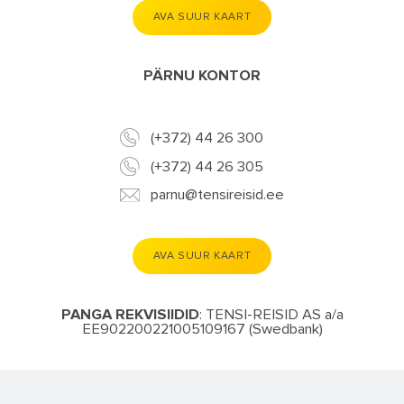
AVA SUUR KAART
PÄRNU KONTOR
(+372) 44 26 300
(+372) 44 26 305
parnu@tensireisid.ee
AVA SUUR KAART
PANGA REKVISIIDID
: TENSI-REISID AS a/a
EE902200221005109167 (Swedbank)