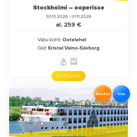
Stockholmi – ooperisse
30.10.2026 - 01.11.2026
al. 259
€
Vabu kohti:
Ootelehel
Giid:
Kristel Vaino-Sävborg
OOTELEHEL
Soodus
Uus