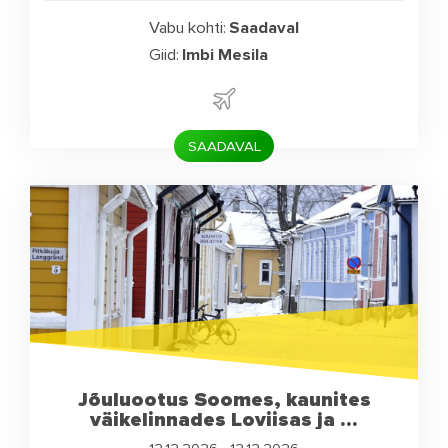
Vabu kohti:
Saadaval
Giid:
Imbi Mesila
SAADAVAL
Jõuluootus Soomes, kaunites
väikelinnades Loviisas ja ...
12.12.2026 - 12.12.2026