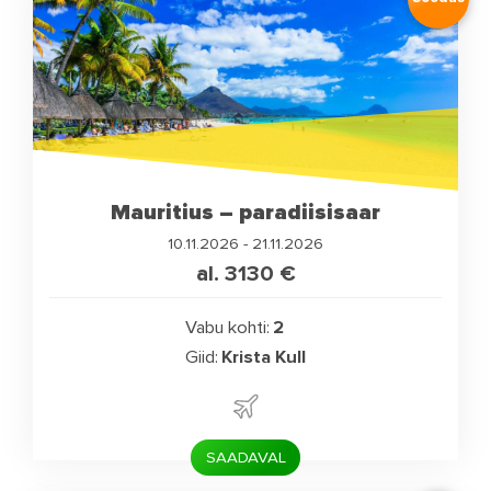
Mauritius – paradiisisaar
10.11.2026 - 21.11.2026
al. 3130
€
Vabu kohti:
2
Giid:
Krista Kull
SAADAVAL